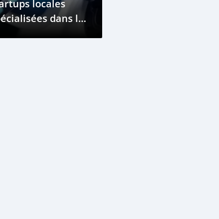
artups locales
écialisées dans la
bilité électrique
ux Comores ?