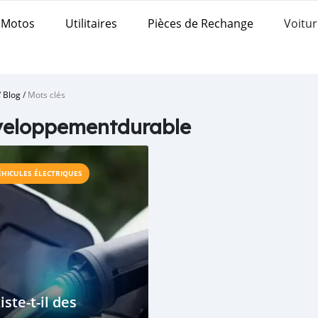
Motos
Utilitaires
Pièces de Rechange
Voitur
/
Blog
/
Mots clés
veloppementdurable
ÉHICULES ÉLECTRIQUES
iste-t-il des