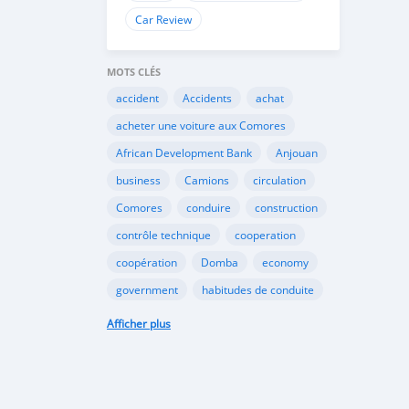
Car Review
MOTS CLÉS
accident
Accidents
achat
acheter une voiture aux Comores
African Development Bank
Anjouan
business
Camions
circulation
Comores
conduire
construction
contrôle technique
cooperation
coopération
Domba
economy
government
habitudes de conduite
Importation
Importer aux Comores
Afficher plus
industrie
industry
infrastructures
internet
Législation
Lois aux Comores