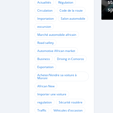
st
Actualités
Régulation
sp
Circulation
Code de la route
mo
Importation
Salon automobile
a
excursion
Marché automobile africain
Road safety
Automotive African market
Business
Driving in Comoros
Exportation
Acheter/Vendre sa voiture à
Moroni
African New
Importer une voiture
regulation
Sécurité routière
Traffic
Véhicules d'occasion