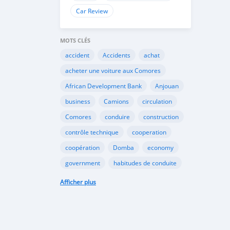
Car Review
MOTS CLÉS
accident
Accidents
achat
acheter une voiture aux Comores
African Development Bank
Anjouan
business
Camions
circulation
Comores
conduire
construction
contrôle technique
cooperation
coopération
Domba
economy
government
habitudes de conduite
Importation
Importer aux Comores
Afficher plus
industrie
industry
infrastructures
internet
Législation
Lois aux Comores