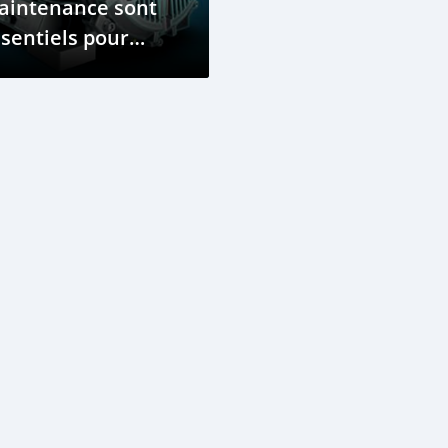
aintenance sont
sentiels pour
olonger la vie d'un
teur électrique ?