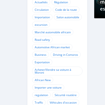
m
Actualités
Régulation
es
Circulation
Code de la route
pr
Importation
Salon automobile
mo
excursion
Marché automobile africain
Road safety
Automotive African market
Business
Driving in Comoros
Exportation
Acheter/Vendre sa voiture à
Moroni
African New
Importer une voiture
regulation
Sécurité routière
Traffic
Véhicules d'occasion