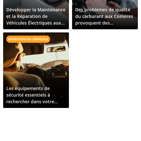
Développer la Maintenance
Des problèmes de qualité
et la Réparation de
du carburant aux Comores
Véhicules Électriques aux
provoquent des
Comores : Ce Qu'il Faut
dysfonctionnements de
Pour Croître
véhicules sur toute l'île
ENTRETIEN DU VÉHICULE
Les équipements de
sécurité essentiels à
rechercher dans votre
prochain véhicule