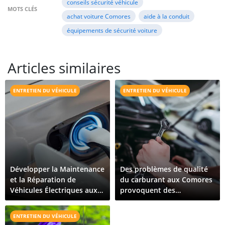
conseils sécurité véhicule
MOTS CLÉS
achat voiture Comores
aide à la conduit
équipements de sécurité voiture
Articles similaires
ENTRETIEN DU VÉHICULE
ENTRETIEN DU VÉHICULE
Développer la Maintenance
Des problèmes de qualité
et la Réparation de
du carburant aux Comores
Véhicules Électriques aux
provoquent des
Comores : Ce Qu'il Faut
dysfonctionnements de
Pour Croître
véhicules sur toute l'île
ENTRETIEN DU VÉHICULE