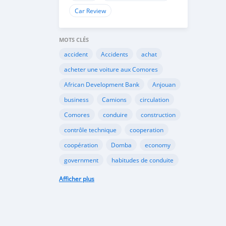
Car Review
MOTS CLÉS
accident
Accidents
achat
acheter une voiture aux Comores
African Development Bank
Anjouan
business
Camions
circulation
Comores
conduire
construction
contrôle technique
cooperation
coopération
Domba
economy
government
habitudes de conduite
Importation
Importer aux Comores
Afficher plus
industrie
industry
infrastructures
internet
Législation
Lois aux Comores