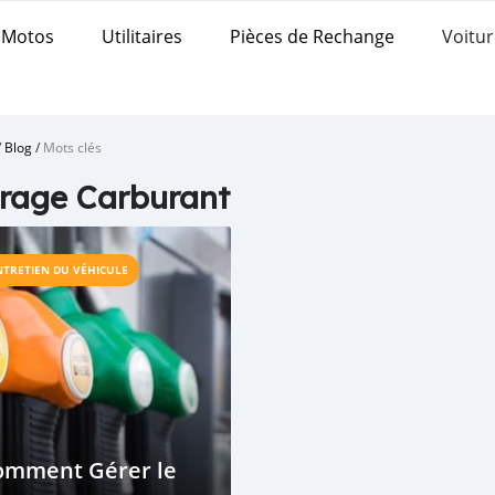
Motos
Utilitaires
Pièces de Rechange
Voitur
/
Blog
/
Mots clés
rage Carburant
NTRETIEN DU VÉHICULE
omment Gérer le