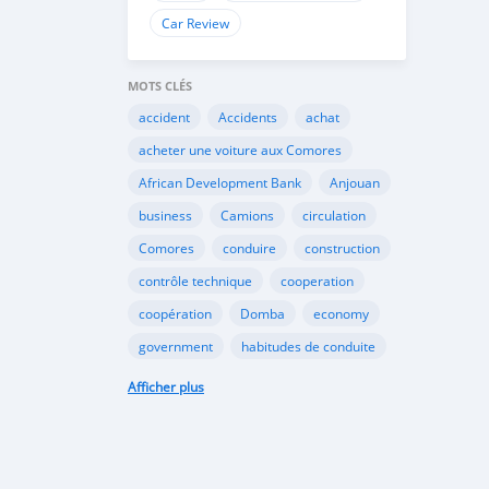
Car Review
MOTS CLÉS
accident
Accidents
achat
acheter une voiture aux Comores
African Development Bank
Anjouan
business
Camions
circulation
Comores
conduire
construction
contrôle technique
cooperation
coopération
Domba
economy
government
habitudes de conduite
Importation
Importer aux Comores
Afficher plus
industrie
industry
infrastructures
internet
Législation
Lois aux Comores