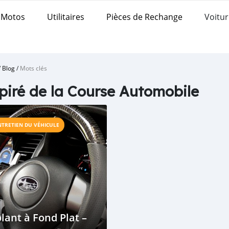
Motos
Utilitaires
Pièces de Rechange
Voitur
/
Blog
/
Mots clés
piré de la Course Automobile
NTRETIEN DU VÉHICULE
lant à Fond Plat –