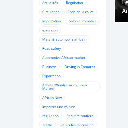
Le
Actualités
Régulation
Am
Circulation
Code de la route
E
Importation
Salon automobile
C
excursion
Marché automobile africain
Road safety
Automotive African market
Business
Driving in Comoros
Exportation
Acheter/Vendre sa voiture à
Moroni
African New
Importer une voiture
regulation
Sécurité routière
Traffic
Véhicules d'occasion