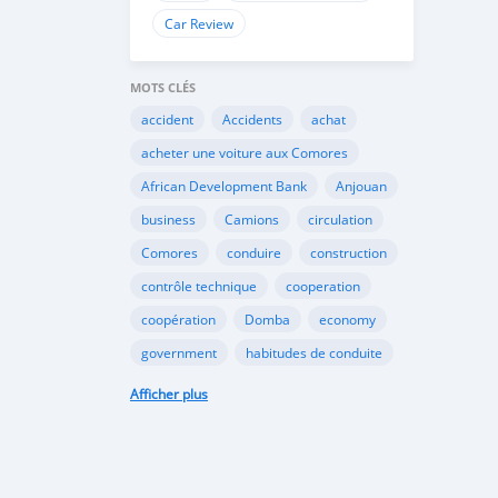
Car Review
MOTS CLÉS
accident
Accidents
achat
acheter une voiture aux Comores
African Development Bank
Anjouan
business
Camions
circulation
Comores
conduire
construction
contrôle technique
cooperation
coopération
Domba
economy
government
habitudes de conduite
Importation
Importer aux Comores
Afficher plus
industrie
industry
infrastructures
internet
Législation
Lois aux Comores