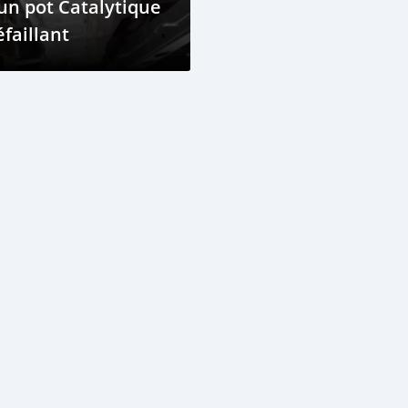
un pot Catalytique
faillant