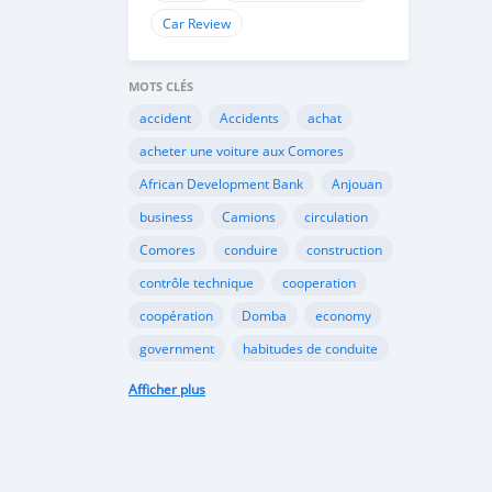
Car Review
MOTS CLÉS
accident
Accidents
achat
acheter une voiture aux Comores
African Development Bank
Anjouan
business
Camions
circulation
Comores
conduire
construction
contrôle technique
cooperation
coopération
Domba
economy
government
habitudes de conduite
Importation
Importer aux Comores
Afficher plus
industrie
industry
infrastructures
internet
Législation
Lois aux Comores