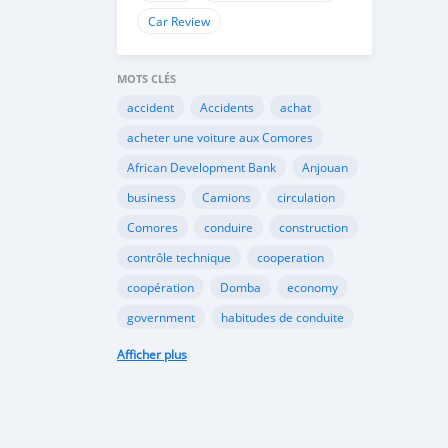
Car Review
MOTS CLÉS
accident
Accidents
achat
acheter une voiture aux Comores
African Development Bank
Anjouan
business
Camions
circulation
Comores
conduire
construction
contrôle technique
cooperation
coopération
Domba
economy
government
habitudes de conduite
Importation
Importer aux Comores
Afficher plus
industrie
industry
infrastructures
internet
Législation
Lois aux Comores