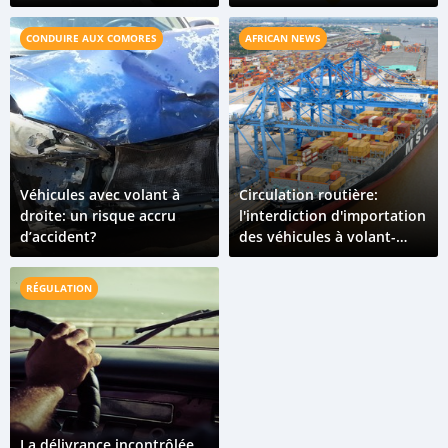
CONDUIRE AUX COMORES
AFRICAN NEWS
Véhicules avec volant à
Circulation routière:
droite: un risque accru
l'interdiction d'importation
d’accident?
des véhicules à volant-
droite sera effective à
partir de 2018
RÉGULATION
La délivrance incontrôlée