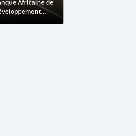
nque Africaine de
éveloppement
ns la
ransformation du
seau Routier des
omores