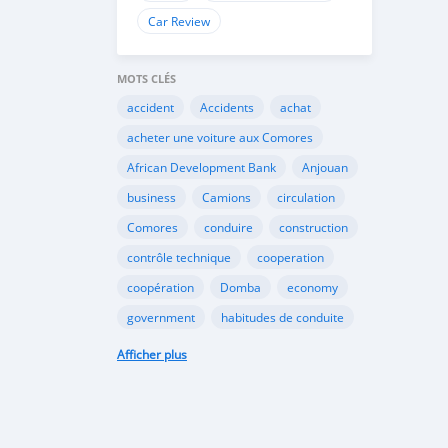
Car Review
MOTS CLÉS
accident
Accidents
achat
acheter une voiture aux Comores
African Development Bank
Anjouan
business
Camions
circulation
Comores
conduire
construction
contrôle technique
cooperation
coopération
Domba
economy
government
habitudes de conduite
Importation
Importer aux Comores
Afficher plus
industrie
industry
infrastructures
internet
Législation
Lois aux Comores