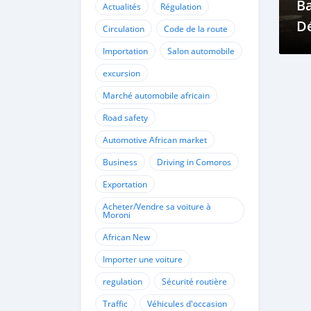
Ba
Actualités
Régulation
D
Circulation
Code de la route
da
Importation
Salon automobile
T
excursion
Ré
Marché automobile africain
C
Road safety
Automotive African market
Business
Driving in Comoros
Exportation
Acheter/Vendre sa voiture à
Moroni
African New
Importer une voiture
regulation
Sécurité routière
Traffic
Véhicules d'occasion