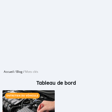
Accueil
/
Blog
/
Mots clés
Tableau de bord
ENTRETIEN DU VÉHICULE