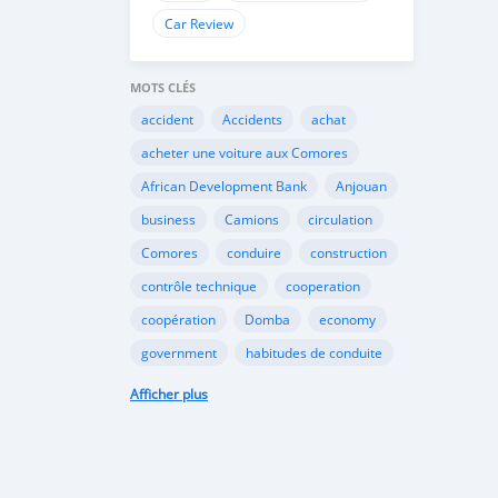
Car Review
MOTS CLÉS
accident
Accidents
achat
acheter une voiture aux Comores
African Development Bank
Anjouan
business
Camions
circulation
Comores
conduire
construction
contrôle technique
cooperation
coopération
Domba
economy
government
habitudes de conduite
Importation
Importer aux Comores
Afficher plus
industrie
industry
infrastructures
internet
Législation
Lois aux Comores