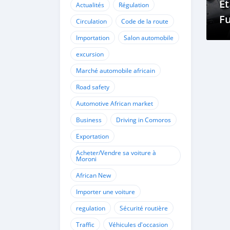
E
Actualités
Régulation
Fu
Circulation
Code de la route
U
Importation
Salon automobile
excursion
Marché automobile africain
Road safety
Automotive African market
Business
Driving in Comoros
Exportation
Acheter/Vendre sa voiture à
Moroni
African New
Importer une voiture
regulation
Sécurité routière
Traffic
Véhicules d'occasion