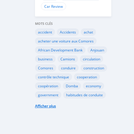
Car Review
MOTS CLÉS
accident
Accidents
achat
acheter une voiture aux Comores
African Development Bank
Anjouan
business
Camions
circulation
Comores
conduire
construction
contrôle technique
cooperation
coopération
Domba
economy
government
habitudes de conduite
Importation
Importer aux Comores
Afficher plus
industrie
industry
infrastructures
internet
Législation
Lois aux Comores