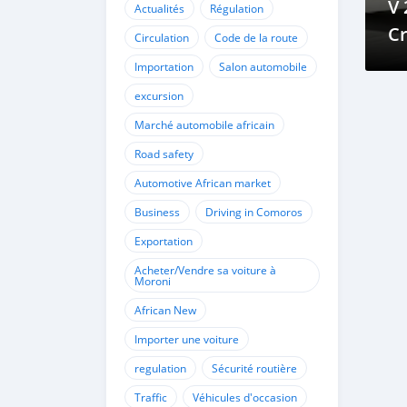
V 
Actualités
Régulation
Cr
Circulation
Code de la route
et
Importation
Salon automobile
excursion
Marché automobile africain
Road safety
Automotive African market
Business
Driving in Comoros
Exportation
Acheter/Vendre sa voiture à
Moroni
African New
Importer une voiture
regulation
Sécurité routière
Traffic
Véhicules d'occasion