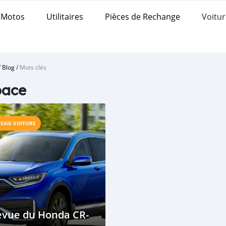
Motos
Utilitaires
Pièces de Rechange
Voitur
/
Blog
/
Mots clés
pace
SSAIS VOITURE
evue du Honda CR-