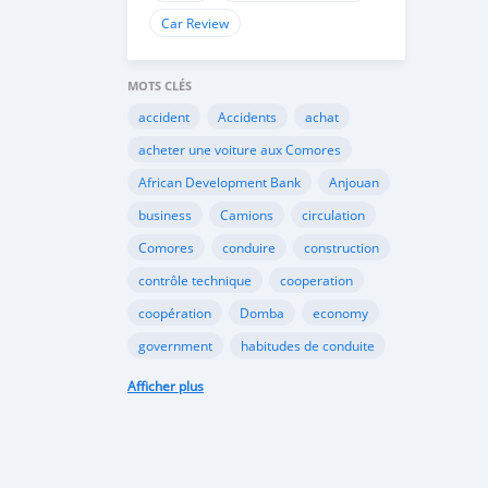
Car Review
MOTS CLÉS
accident
Accidents
achat
acheter une voiture aux Comores
African Development Bank
Anjouan
business
Camions
circulation
Comores
conduire
construction
contrôle technique
cooperation
coopération
Domba
economy
government
habitudes de conduite
Importation
Importer aux Comores
Afficher plus
industrie
industry
infrastructures
internet
Législation
Lois aux Comores