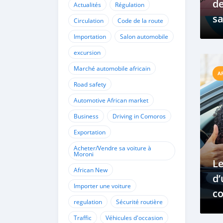
d
Actualités
Régulation
sa
Circulation
Code de la route
R
Importation
Salon automobile
excursion
Marché automobile africain
A
Road safety
Automotive African market
Business
Driving in Comoros
Exportation
Acheter/Vendre sa voiture à
Moroni
L
African New
d’
Importer une voiture
c
regulation
Sécurité routière
in
Traffic
Véhicules d'occasion