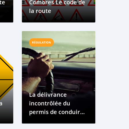
te
Comores Le code de
la route
RÉGULATION
La délivrance
a
incontrôlée du
permis de conduire:
une situation