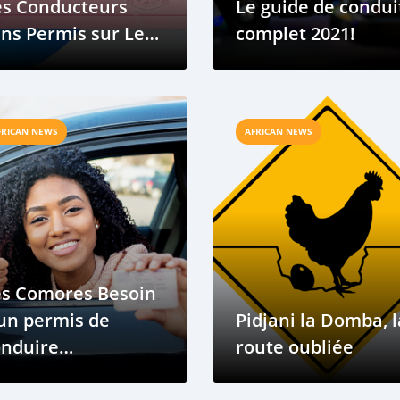
es Conducteurs
Le guide de condui
ns Permis sur Les
complet 2021!
outes
FRICAN NEWS
AFRICAN NEWS
es Comores Besoin
un permis de
Pidjani la Domba, l
onduire
route oubliée
ternational?