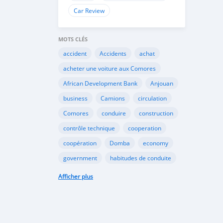
Car Review
MOTS CLÉS
accident
Accidents
achat
acheter une voiture aux Comores
African Development Bank
Anjouan
business
Camions
circulation
Comores
conduire
construction
contrôle technique
cooperation
coopération
Domba
economy
government
habitudes de conduite
Importation
Importer aux Comores
Afficher plus
industrie
industry
infrastructures
internet
Législation
Lois aux Comores