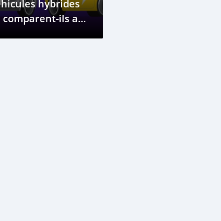
hicules hybrides
 comparent-ils aux
hicules
ectriques ?