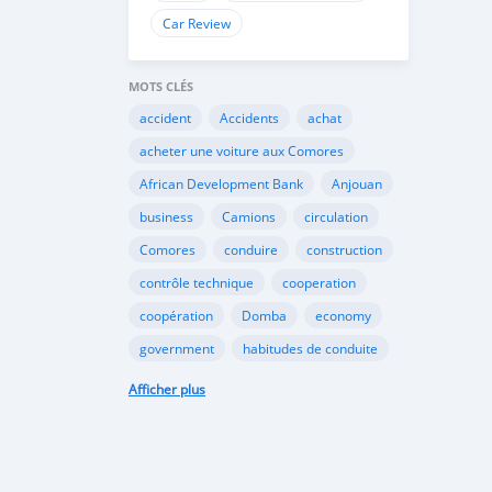
Car Review
MOTS CLÉS
accident
Accidents
achat
acheter une voiture aux Comores
African Development Bank
Anjouan
business
Camions
circulation
Comores
conduire
construction
contrôle technique
cooperation
coopération
Domba
economy
government
habitudes de conduite
Importation
Importer aux Comores
Afficher plus
industrie
industry
infrastructures
internet
Législation
Lois aux Comores