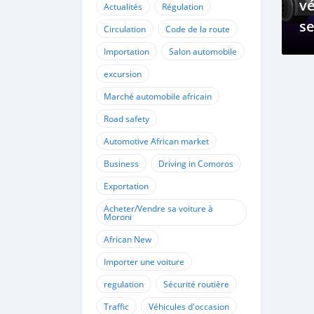
vé
Actualités
Régulation
se
Circulation
Code de la route
vé
Importation
Salon automobile
él
excursion
Marché automobile africain
Road safety
Automotive African market
Business
Driving in Comoros
Exportation
Acheter/Vendre sa voiture à
Moroni
African New
Importer une voiture
regulation
Sécurité routière
Traffic
Véhicules d'occasion