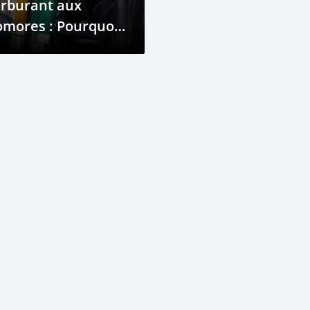
arburant aux
omores : Pourquoi
s files d'attente
allongent en avril
26 ?