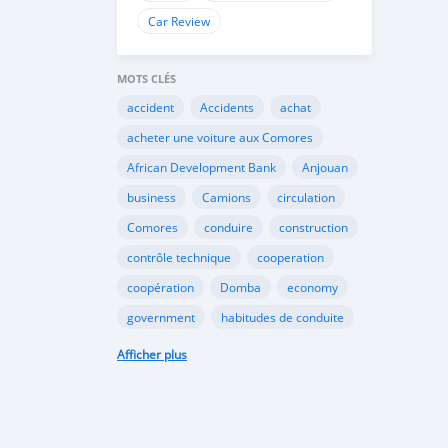
Car Review
MOTS CLÉS
accident
Accidents
achat
acheter une voiture aux Comores
African Development Bank
Anjouan
business
Camions
circulation
Comores
conduire
construction
contrôle technique
cooperation
coopération
Domba
economy
government
habitudes de conduite
Importation
Importer aux Comores
Afficher plus
industrie
industry
infrastructures
internet
Législation
Lois aux Comores