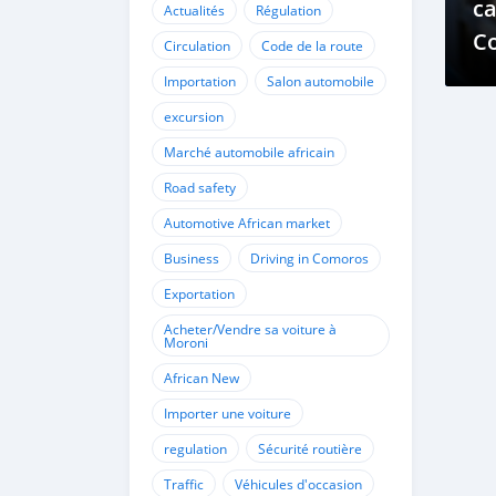
c
Actualités
Régulation
C
Circulation
Code de la route
le
Importation
Salon automobile
s'
excursion
20
Marché automobile africain
Road safety
Automotive African market
Business
Driving in Comoros
Exportation
Acheter/Vendre sa voiture à
Moroni
African New
Importer une voiture
regulation
Sécurité routière
Traffic
Véhicules d'occasion