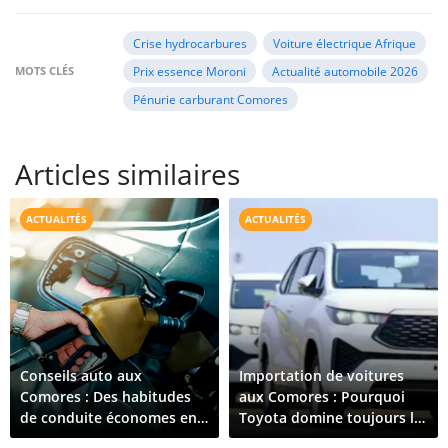
Crise hydrocarbures
Voiture électrique Afrique
MOTS CLÉS
Prix essence Moroni
Actualité automobile 2026
Pénurie carburant Comores
Articles similaires
ACTUALITÉS
ACTUALITÉS
Conseils auto aux
Importation de voitures
Comores : Des habitudes
aux Comores : Pourquoi
de conduite économes en
Toyota domine toujours le
carburant qui fonctionnent
marché en 2026 ?