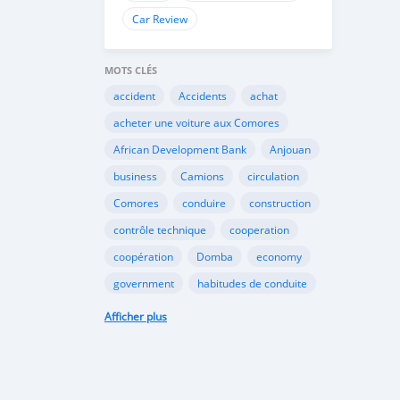
Car Review
MOTS CLÉS
accident
Accidents
achat
acheter une voiture aux Comores
African Development Bank
Anjouan
business
Camions
circulation
Comores
conduire
construction
contrôle technique
cooperation
coopération
Domba
economy
government
habitudes de conduite
Importation
Importer aux Comores
Afficher plus
industrie
industry
infrastructures
internet
Législation
Lois aux Comores