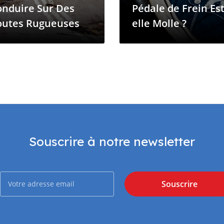
onduire Sur Des
Pédale de Frein Est
outes Rugueuses
elle Molle ?
Souscrire à notre newsletter
Souscrire