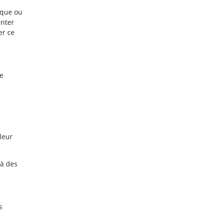
ique ou
enter
er ce
de
leur
 à des
s