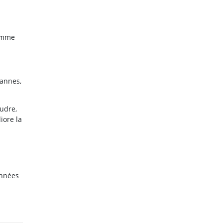
comme
pannes,
udre,
iore la
onnées
s