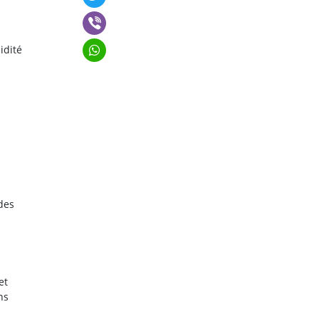
idité
des
et
ns