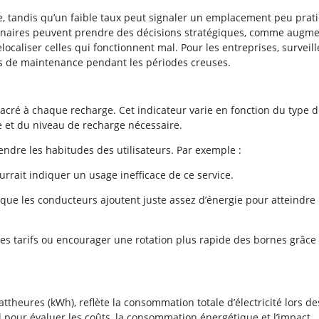
e, tandis qu’un faible taux peut signaler un emplacement peu prat
tionnaires peuvent prendre des décisions stratégiques, comme augm
localiser celles qui fonctionnent mal. Pour les entreprises, surveill
ns de maintenance pendant les périodes creuses.
cré à chaque recharge. Cet indicateur varie en fonction du type 
erie et du niveau de recharge nécessaire.
ndre les habitudes des utilisateurs. Par exemple :
rait indiquer un usage inefficace de ce service.
 que les conducteurs ajoutent juste assez d’énergie pour atteindre 
les tarifs ou encourager une rotation plus rapide des bornes grâce
ttheures (kWh), reflète la consommation totale d’électricité lors de
l pour évaluer les coûts, la consommation énergétique et l’impact