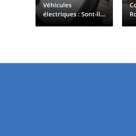
Véhicules
C
électriques : Sont-ils
R
l'avenir pour les
Comores ?