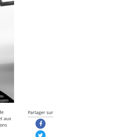
de
Partager sur
et aux
ions