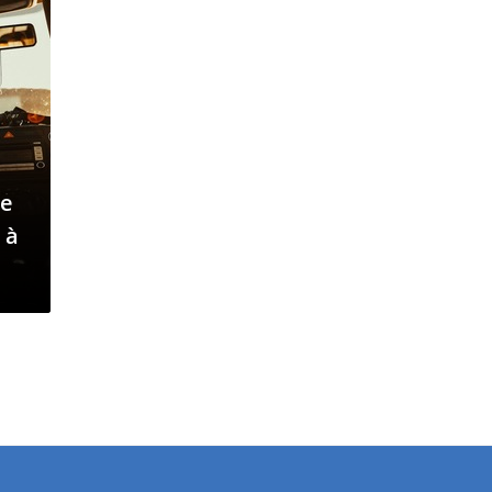
de
 à