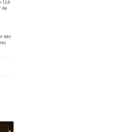
n 12,6
r de
er des
res