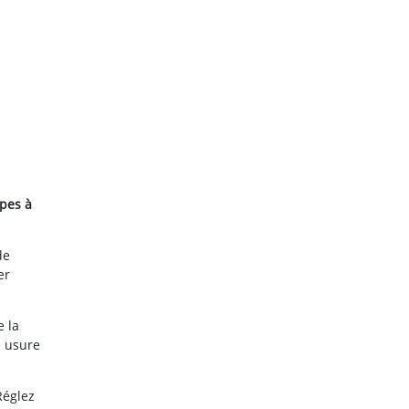
apes à
de
er
e la
e usure
Réglez