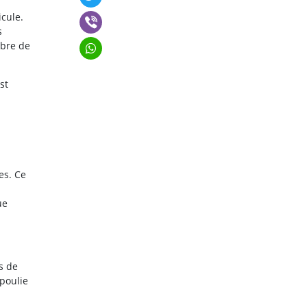
icule.
s
mbre de
st
es. Ce
ue
s de
poulie