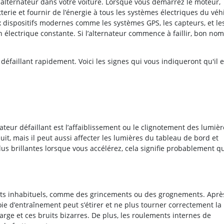
alternateur dans votre voiture. Lorsque vous démarrez le moteur,
tterie et fournir de l’énergie à tous les systèmes électriques du véh
 dispositifs modernes comme les systèmes GPS, les capteurs, et le
 électrique constante. Si l’alternateur commence à faillir, bon no
défaillant rapidement. Voici les signes qui vous indiqueront qu'il e
teur défaillant est l’affaiblissement ou le clignotement des lumièr
t, mais il peut aussi affecter les lumières du tableau de bord et
plus brillantes lorsque vous accélérez, cela signifie probablement q
uits inhabituels, comme des grincements ou des grognements. Aprè
 d’entraînement peut s’étirer et ne plus tourner correctement la 
arge et ces bruits bizarres. De plus, les roulements internes de