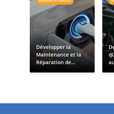
ENTRETIEN DU VÉHICULE
E
Développer la
D
Maintenance et la
qu
Réparation de
a
Véhicules
p
Électriques aux
d
Comores : Ce Qu'il
de
Faut Pour Croître
to