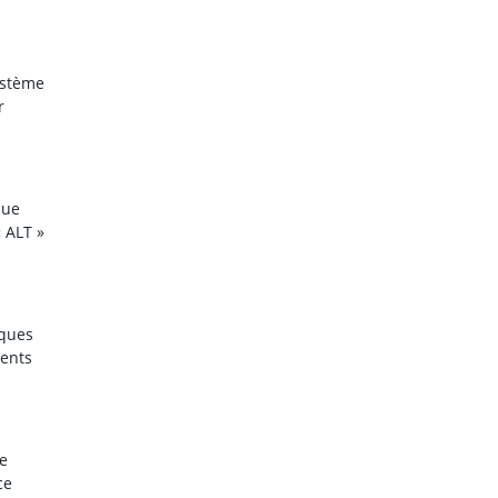
ystème
r
que
 ALT »
iques
ments
.
ne
ce