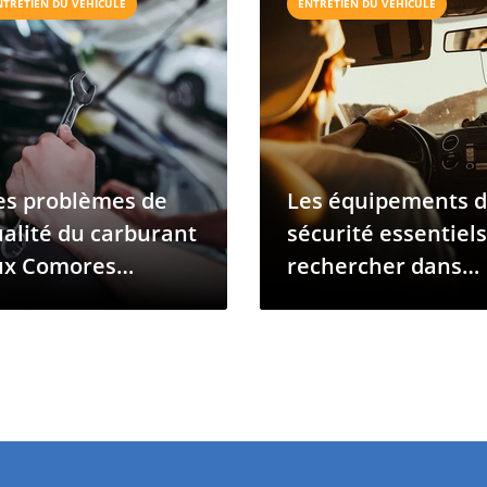
NTRETIEN DU VÉHICULE
ENTRETIEN DU VÉHICULE
es problèmes de
Les équipements 
alité du carburant
sécurité essentiels
ux Comores
rechercher dans
rovoquent des
votre prochain
ysfonctionnements
véhicule
 véhicules sur
ute l'île