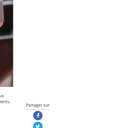
ux
ments,
Partager sur