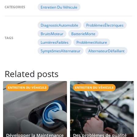
CATEGORIES
Entretien Du Véhicule
DiagnosticAutomobile
ProblèmesÉlectriques
BruitsMoteur
BatterieMorte
TAGS
LumièresFaibles
ProblèmesVoiture
SymptômesAlternateur
AlternateurDéfaillant
Related posts
ENTRETIEN DU VÉHICULE
ENTRETIEN DU VÉHICULE
Développer la Maintenance
Des problèmes de qualité