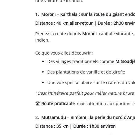
une voiture de location.
1. Moroni – Karthala : sur la route du géant end
Distance : 40 km aller-retour | Durée : 2h30 envi
Prenez la route depuis
Moroni
, capitale vibrante
Indien.
Ce que vous allez découvrir :
Des villages traditionnels comme
Mitsoudj
Des plantations de vanille et de girofle
Une vue spectaculaire sur le cratère du vol
"C’est l’itinéraire parfait pour mêler nature bru
🛣️
Route praticable
, mais attention aux portion
2. Mutsamudu – Bimbini : la perle du nord d’An
Distance : 35 km | Durée : 1h30 environ