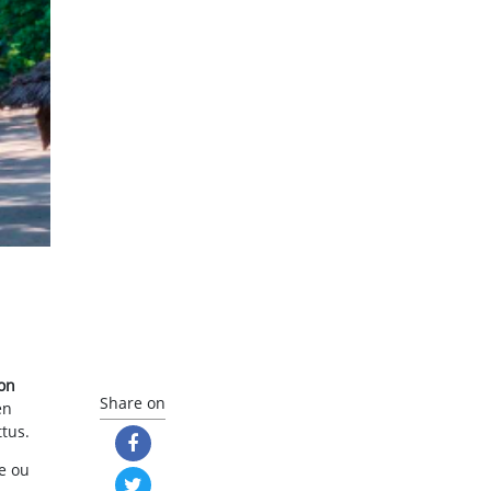
ion
Share on
en
ttus.
le ou