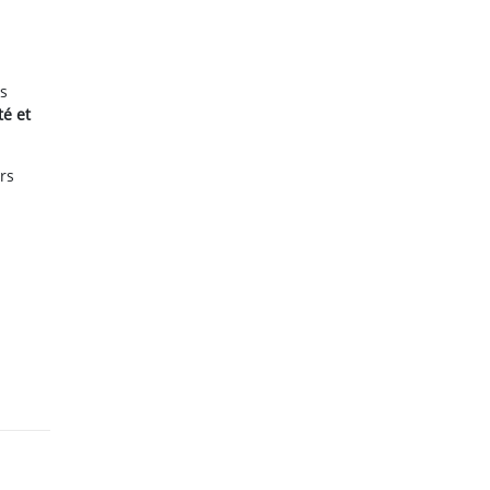
es
té et
rs