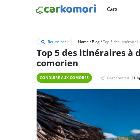
Cars
Return back
Home
/
Blog
/
Top 5 des itinéraires à 
comorien
CONDUIRE AUX COMORES
Post created
21 A