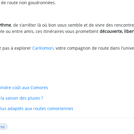
ns de route non goudronnées.
rythme
, de s’arrêter là où bon vous semble et de vivre des rencontr
le ou entre amis, ces itinéraires vous promettent
découverte, liber
ez pas à explorer
CarKomori
, votre compagnon de route dans l’unive
moindre coût aux Comores
a saison des pluies ?
 plus adaptés aux routes comoriennes
res