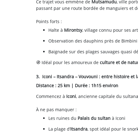
Ce trajet vous emmène de
Mutsamudu
, ville po
passant par une route bordée de manguiers et de
Points forts :
Halte à
Mirontsy
, village connu pour ses ar
Observation des dauphins près de Bimbini
Baignade sur des plages sauvages quasi d
🧭 Idéal pour les amoureux de
culture et de natu
3. Iconi – Itsandra – Vouvouni : entre histoire et 
Distance : 25 km | Durée : 1h15 environ
Commencez à
Iconi
, ancienne capitale du sultan
À ne pas manquer :
Les ruines du
Palais du sultan
à Iconi
La plage d’
Itsandra
, spot idéal pour le snor