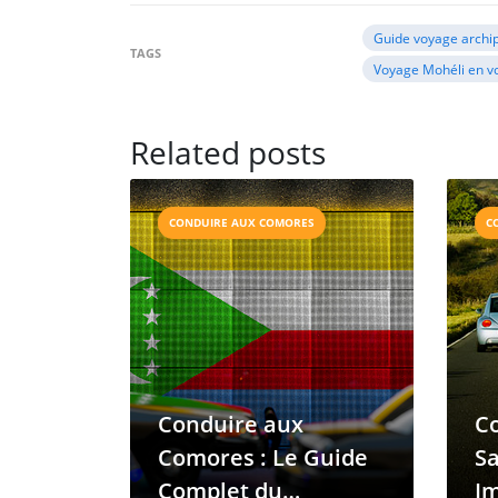
Guide voyage archi
TAGS
Voyage Mohéli en vo
Related posts
CONDUIRE AUX COMORES
C
Conduire aux
C
Comores : Le Guide
Sa
Complet du
Im