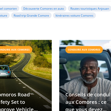
pel comorien
Découverte Comores en auto
Routes touristiques Anjouan
iture
Road trip Grande Comore
Itinéraires voiture Comores
ONDUIRE AUX COMORES
CONDUIRE AUX COMORES
omoros Road
Conseils de condui
fety Set to
aux Comores : ce
prove Vehicle
que vous devez