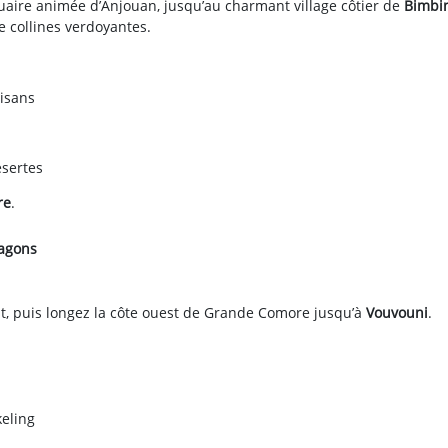
rtuaire animée d’Anjouan, jusqu’au charmant village côtier de
Bimbi
 collines verdoyantes.
tisans
ésertes
re
.
lagons
at, puis longez la côte ouest de Grande Comore jusqu’à
Vouvouni
.
keling