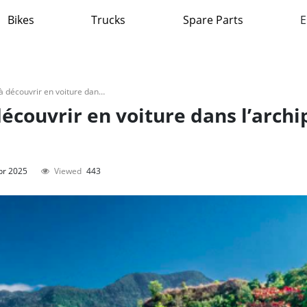
Bikes
Trucks
Spare Parts
E
Top 5 des itinéraires à découvrir en voiture dans l’archipel comorien
découvrir en voiture dans l’archi
pr 2025
Viewed
443