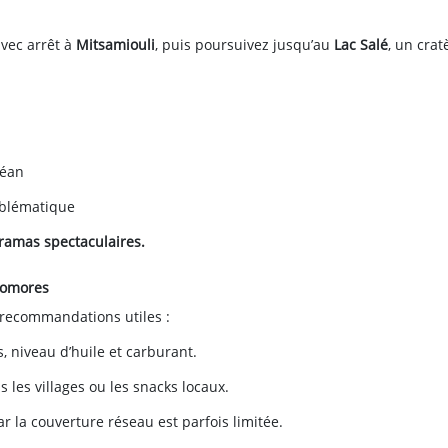
avec arrêt à
Mitsamiouli
, puis poursuivez jusqu’au
Lac Salé
, un crat
céan
mblématique
ramas spectaculaires.
Comores
s recommandations utiles :
s, niveau d’huile et carburant.
 les villages ou les snacks locaux.
car la couverture réseau est parfois limitée.