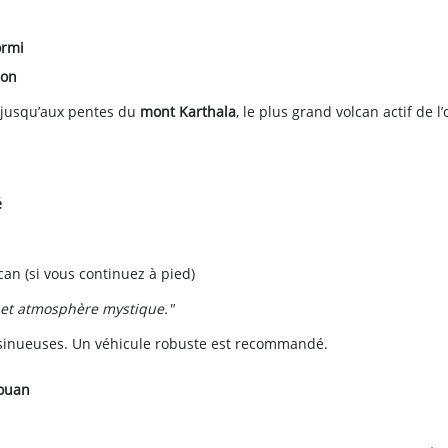
ormi
ron
, jusqu’aux pentes du
mont Karthala
, le plus grand volcan actif de l
é
can (si vous continuez à pied)
te et atmosphère mystique."
s sinueuses. Un véhicule robuste est recommandé.
jouan