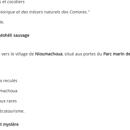
 et cocotiers
storique et des trésors naturels des Comores."
le.
 Mohéli sauvage
, vers le village de
Nioumachoua
, situé aux portes du
Parc marin d
x reculés
umachoua
aux rares
’écotourisme.
et mystère