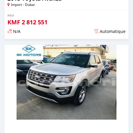
Import - Dubai
PRIX
KMF
2 812 551
N/A
Automatique
Publié il y a presque 6 ans