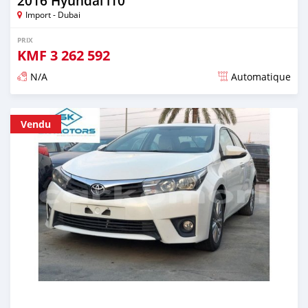
2016 Hyundai i10
Import - Dubai
PRIX
KMF
3 262 592
N/A
Automatique
Publié il y a presque 6 ans
Vendu