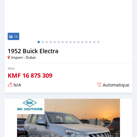
16
1952 Buick Electra
Import - Dubai
PRIX
KMF
16 875 309
N/A
Automatique
Publié il y a presque 6 ans