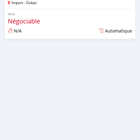
Import - Dubai
PRIX
Négociable
N/A
Automatique
Publié il y a presque 6 ans