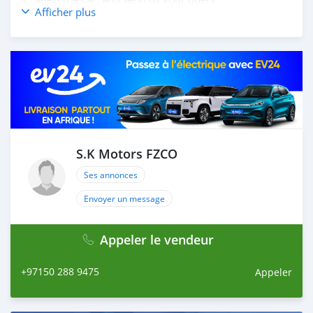
Afficher plus
2. We will send you detailed pictures, videos of the car,
and show you the car on online video call conference.
3. Once we agree on a certain price, we will send you a
proforma invoice for the banking transaction.
4. After you pay the car price, we arrange your
shipment, and load your car towards your destination.
5. Post loading your car, we send you the BL copy
confirmation.
6. Once you receive your car, you confirm us, and we
are done with the process.
S.K Motors FZCO
We are taking these steps to ensure that our clients do
Ses annonces
not have to Travel. And please note, SK Motors is one of
the leading car exporters in UAE, and we put a high
Envoyer un message
emphasize on our customer satisfaction.
We are always h
Appeler le vendeur
+97150 288 9475
Appeler