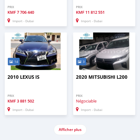
PRIX
PRIX
KMF
7 706 440
KMF
11 812 551
Import - Dubai
Import - Dubai
14
3
2010 LEXUS IS
2020 MITSUBISHI L200
PRIX
PRIX
KMF
3 881 502
Négociable
Import - Dubai
Import - Dubai
Afficher plus