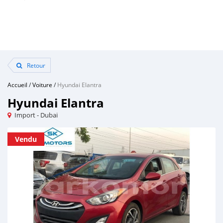
Retour
Accueil
/
Voiture
/
Hyundai Elantra
Hyundai Elantra
Import - Dubai
Vendu
Vendu
Vendu
Vendu
Vendu
Vendu
Vendu
Vendu
Vendu
Vendu
Vendu
Vendu