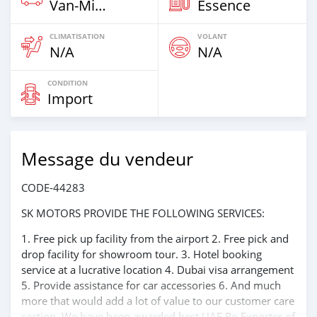
Van‒Minibus
Essence
CLIMATISATION
VOLANT
N/A
N/A
CONDITION
Import
Message du vendeur
CODE-44283
SK MOTORS PROVIDE THE FOLLOWING SERVICES:
1. Free pick up facility from the airport 2. Free pick and
drop facility for showroom tour. 3. Hotel booking
service at a lucrative location 4. Dubai visa arrangement
5. Provide assistance for car accessories 6. And much
more that would add a lot of value to our customer care
section. We have been awarded best UAE Re-Exporter of