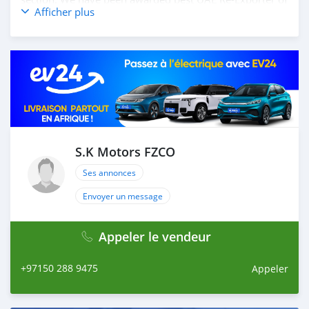
Afficher plus
the year 2014. We have a specialized sales team that
guides our clients throughout with quality &
professional services. We believe in long term
relationship with our clients, because SK Motors cares.
S.K Motors FZCO
Ses annonces
Envoyer un message
Appeler le vendeur
+97150 288 9475
Appeler