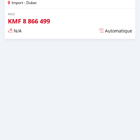
Import - Dubai
PRIX
KMF
8 866 499
N/A
Automatique
Publié il y a presque 6 ans