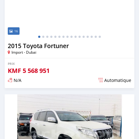
16
2015 Toyota Fortuner
Import - Dubai
PRIX
KMF
5 568 951
N/A
Automatique
Publié il y a presque 6 ans