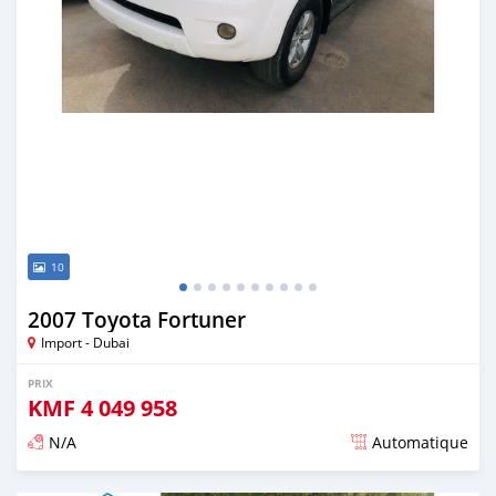
10
2007 Toyota Fortuner
Import - Dubai
PRIX
KMF
4 049 958
N/A
Automatique
Publié il y a presque 6 ans