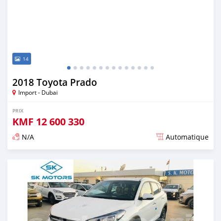
14
2018 Toyota Prado
Import - Dubai
PRIX
KMF
12 600 330
N/A
Automatique
Publié il y a presque 6 ans