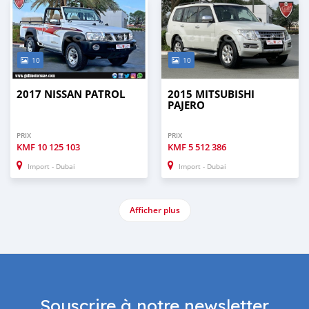
10
10
2017 NISSAN PATROL
2015 MITSUBISHI
PAJERO
PRIX
PRIX
KMF
10 125 103
KMF
5 512 386
Import - Dubai
Import - Dubai
Afficher plus
Souscrire à notre newsletter