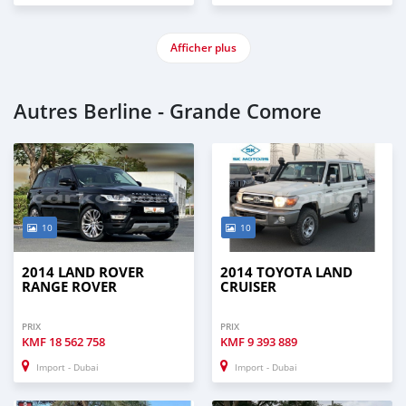
Afficher plus
Autres Berline - Grande Comore
10
10
2014 LAND ROVER
2014 TOYOTA LAND
RANGE ROVER
CRUISER
PRIX
PRIX
KMF
18 562 758
KMF
9 393 889
Import - Dubai
Import - Dubai