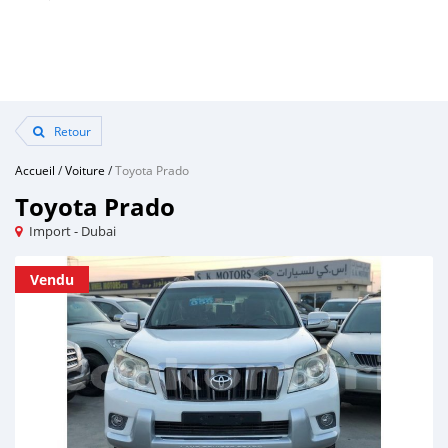
Retour
Accueil
/
Voiture
/
Toyota Prado
Toyota Prado
Import - Dubai
Vendu
Vendu
Vendu
Vendu
Vendu
Vendu
Vendu
Vendu
Vendu
Vendu
Vendu
Vendu
Vendu
Vendu
Vendu
Vendu