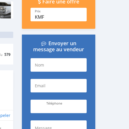
Faire une offre
Prix
KMF
Envoyer un
message au vendeur
Vu
579
Nom
Email
Téléphone
peler
Message
E