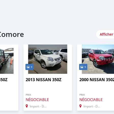
 Comore
Afficher
9
9
350Z
2013 NISSAN 350Z
2000 NISSAN 350
PRIX
PRIX
NÉGOCIABLE
NÉGOCIABLE
Import - Dubai
Import - Dubai