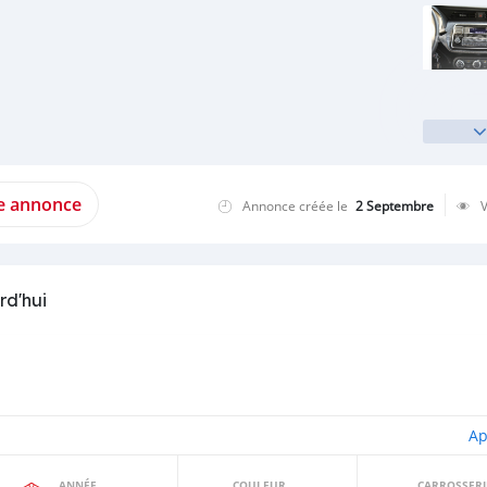
te annonce
Annonce créée le
2 Septembre
rd'hui
Ap
ANNÉE
COULEUR
CARROSSERI