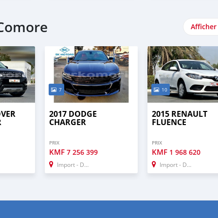
 Comore
Afficher
7
10
OVER
2017 DODGE
2015 RENAULT
R
CHARGER
FLUENCE
PRIX
PRIX
KMF
KMF
7 256 399
1 968 620
Import - Dubai
Import - Dubai