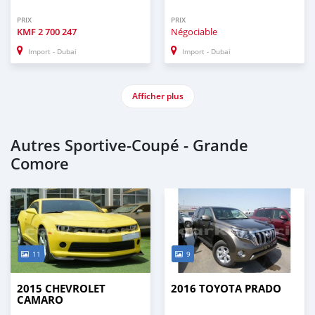
PRIX
PRIX
KMF
2 700 247
Négociable
Import - Dubai
Import - Dubai
Afficher plus
Autres Sportive‒Coupé - Grande
Comore
11
9
2015 CHEVROLET
2016 TOYOTA PRADO
CAMARO