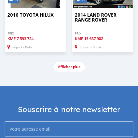
2016 TOYOTA HILUX
2014 LAND ROVER
RANGE ROVER
PRIX
PRIX
KMF
7 593 724
KMF
15 637 902
Import - Dubai
Import - Dubai
Afficher plus
Souscrire à notre newsletter