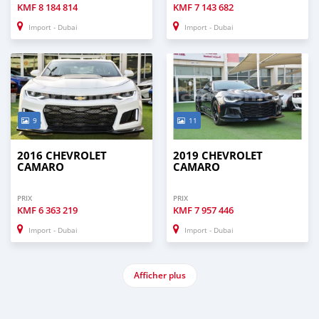
KMF
8 184 814
KMF
7 143 682
Import - Dubai
Import - Dubai
9
11
2016 CHEVROLET
2019 CHEVROLET
CAMARO
CAMARO
PRIX
PRIX
KMF
6 363 219
KMF
7 957 446
Import - Dubai
Import - Dubai
Afficher plus