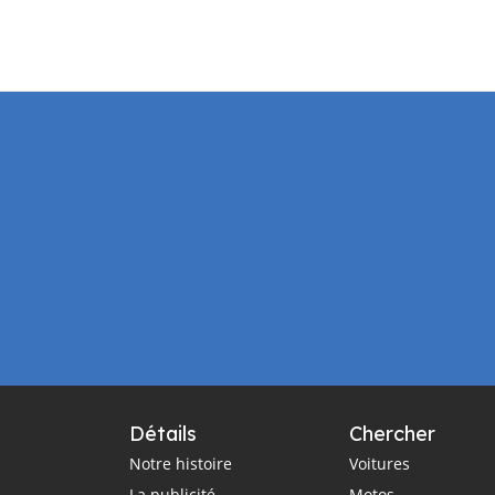
Détails
Chercher
Notre histoire
Voitures
La publicité
Motos