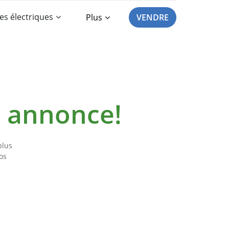
es électriques
Plus
VENDRE
e annonce!
plus
os