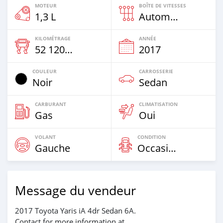
MOTEUR
BOÎTE DE VITESSES
1,3 L
Automatique
KILOMÉTRAGE
ANNÉE
52 120 Km
2017
COULEUR
CARROSSERIE
Noir
Sedan
CARBURANT
CLIMATISATION
Gas
Oui
VOLANT
CONDITION
Gauche
Occasion
Message du vendeur
2017 Toyota Yaris iA 4dr Sedan 6A.
Contact for more information at.