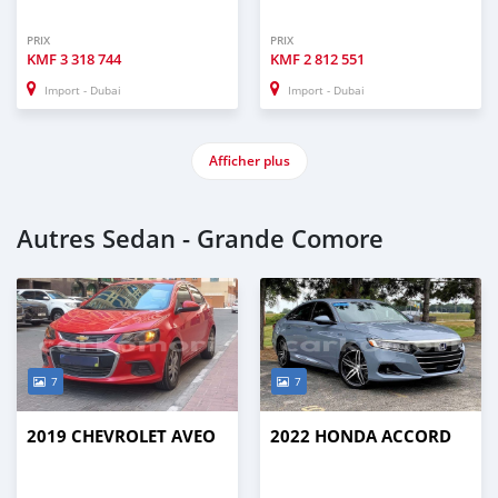
PRIX
PRIX
KMF
3 318 744
KMF
2 812 551
Import - Dubai
Import - Dubai
Afficher plus
Autres Sedan - Grande Comore
7
7
2019 CHEVROLET AVEO
2022 HONDA ACCORD