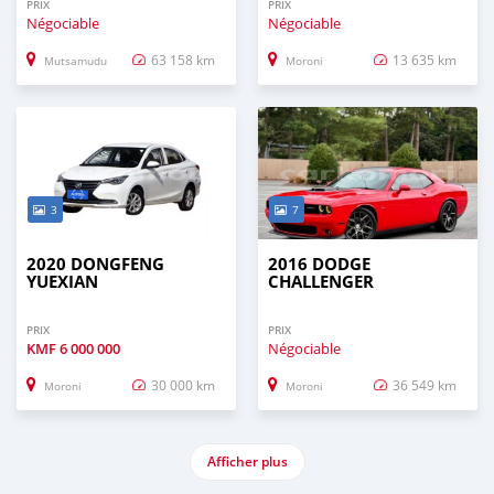
PRIX
PRIX
Négociable
Négociable
63 158 km
13 635 km
Mutsamudu
Moroni
3
7
2020 DONGFENG
2016 DODGE
YUEXIAN
CHALLENGER
PRIX
PRIX
KMF
6 000 000
Négociable
30 000 km
36 549 km
Moroni
Moroni
Afficher plus