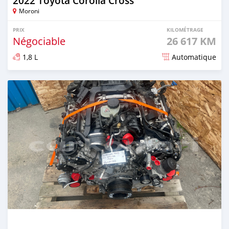
2022 Toyota Corolla Cross
Moroni
PRIX
KILOMÉTRAGE
Négociable
26 617 KM
1,8 L
Automatique
Publié il y a 8 mois