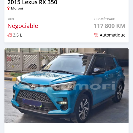
2015 Lexus RX 350
Moroni
PRIX
KILOMÉTRAGE
Négociable
117 800 KM
3,5 L
Automatique
Publié il y a 8 mois