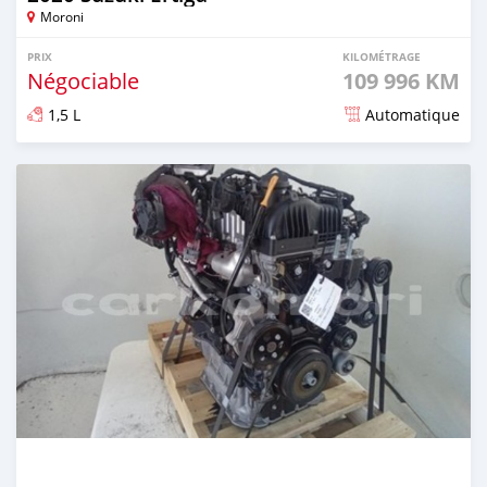
Moroni
PRIX
KILOMÉTRAGE
Négociable
109 996 KM
1,5 L
Automatique
Publié il y a 8 mois