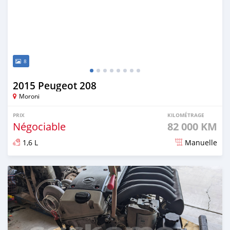
8
2015 Peugeot 208
Moroni
PRIX
KILOMÉTRAGE
Négociable
82 000 KM
1,6 L
Manuelle
Publié il y a 8 mois