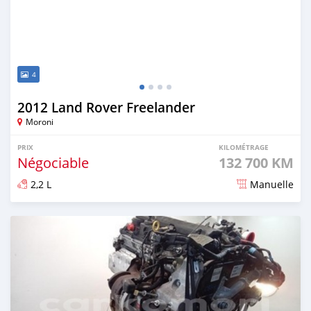
4
2012 Land Rover Freelander
Moroni
PRIX
KILOMÉTRAGE
Négociable
132 700 KM
2,2 L
Manuelle
Publié il y a 8 mois