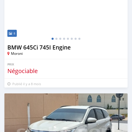
8
BMW 645Ci 745I Engine
Moroni
PRIX
Négociable
Publié il y a 8 mois