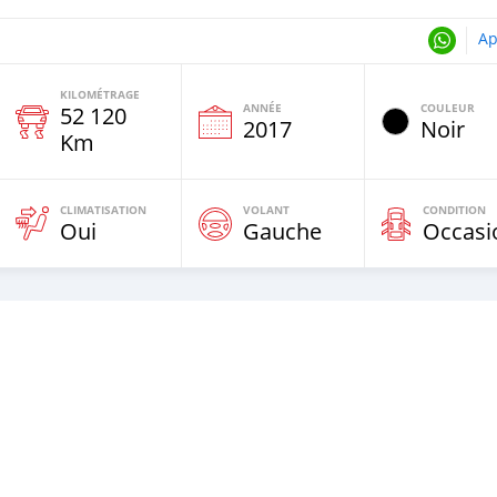
Ap
KILOMÉTRAGE
ANNÉE
COULEUR
52 120
e
2017
Noir
Km
CLIMATISATION
VOLANT
CONDITION
Oui
Gauche
Occasi