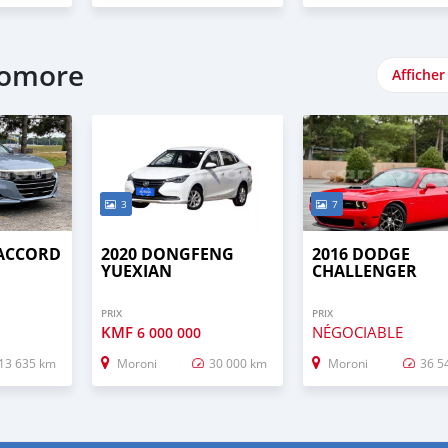
Comore
Afficher
3
7
 ACCORD
2020 DONGFENG
2016 DODGE
YUEXIAN
CHALLENGER
PRIX
PRIX
KMF
NÉGOCIABLE
6 000 000
13 635 km
Moroni
30 000 km
Moroni
36 5