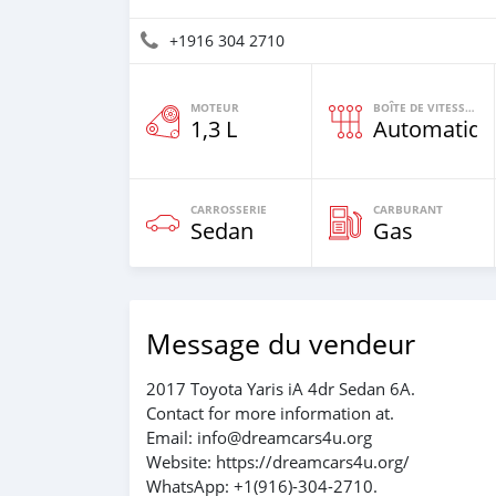
+1916 304 2710
MOTEUR
BOÎTE DE VITESSES
1,3 L
Automatiqu
CARROSSERIE
CARBURANT
Sedan
Gas
Message du vendeur
2017 Toyota Yaris iA 4dr Sedan 6A.
Contact for more information at.
Email: info@dreamcars4u.org
Website: https://dreamcars4u.org/
WhatsApp: ‪+1(916)-304-2710‬.