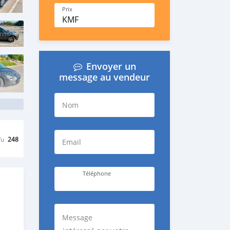
Prix
KMF
Envoyer un
message au vendeur
Nom
Vu
248
Email
Téléphone
Message