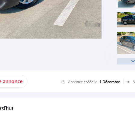
te annonce
Annonce créée le
1 Décembre
rd'hui