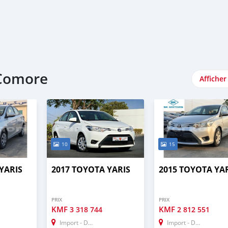
 Comore
Afficher
10
15
YARIS
2017 TOYOTA YARIS
2015 TOYOTA YA
PRIX
PRIX
KMF
KMF
3 318 744
2 812 551
Import - Dubai
Import - Dubai