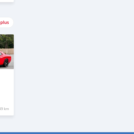
 plus
49 km