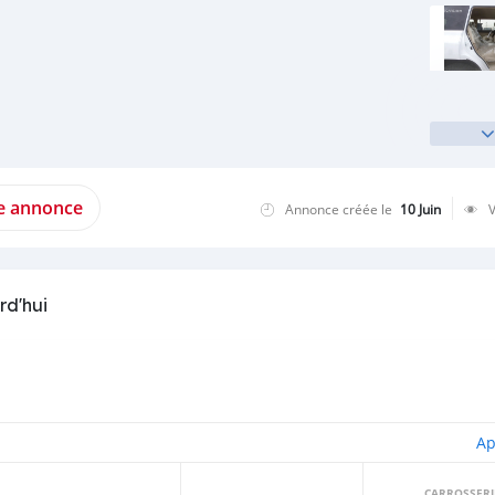
te annonce
Annonce créée le
10 Juin
rd'hui
Ap
CARROSSERI