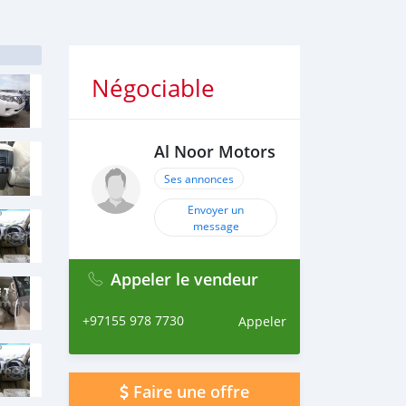
Négociable
Al Noor Motors
Ses annonces
Envoyer un
message
Appeler le vendeur
+97155 978 7730
Appeler
Faire une offre