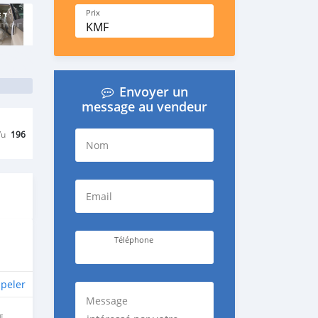
Prix
KMF
Envoyer un
message au vendeur
Vu
196
Nom
Email
Téléphone
peler
Message
E