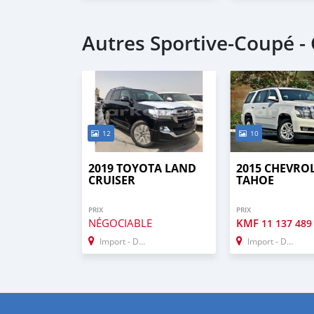
Autres Sportive‒Coupé 
12
10
2019 TOYOTA LAND
2015 CHEVRO
CRUISER
TAHOE
PRIX
PRIX
NÉGOCIABLE
KMF
11 137 489
Import - Dubai
Import - Dubai