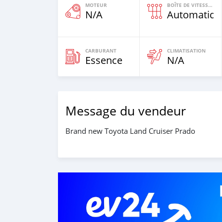
MOTEUR
BOÎTE DE VITESSES
N/A
Automatiqu
CARBURANT
CLIMATISATION
Essence
N/A
Message du vendeur
Brand new Toyota Land Cruiser Prado