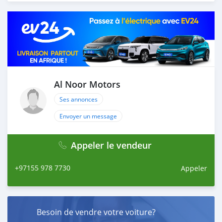
Thousands of vehicles are available for the customer to
purchase online from Al Noor Motors inventory. We
have a wide range of cars and you can be assured that
you will find the best quality cars here at a good
bargain. If you wish to visit any of our companies
around globe to purchase directly, FOB or CIF rates can
also be negotiated upon request. All the prices are
negotiable and all inquiries are welcome.
Al Noor Motors
SHIPMENT
Ses annonces
W
Envoyer un message
Appeler le vendeur
+97155 978 7730
Appeler
Besoin de vendre votre voiture?