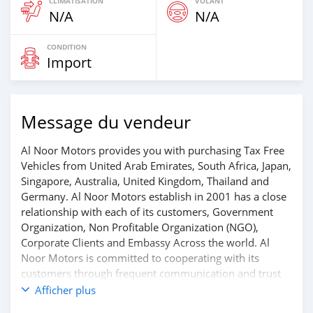
CLIMATISATION
VOLANT
N/A
N/A
CONDITION
Import
Message du vendeur
Al Noor Motors provides you with purchasing Tax Free
Vehicles from United Arab Emirates, South Africa, Japan,
Singapore, Australia, United Kingdom, Thailand and
Germany. Al Noor Motors establish in 2001 has a close
relationship with each of its customers, Government
Organization, Non Profitable Organization (NGO),
Corporate Clients and Embassy Across the world. Al
Noor Motors is committed to cooperating with its
customers through frequent communication and trust
in order to facilitate the completion of a transaction and
Afficher plus
the settlement of any problem on either side.