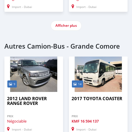
Import - Dubai
Import - Dubai
Afficher plus
Autres Camion‒Bus - Grande Comore
9
14
2012 LAND ROVER
2017 TOYOTA COASTER
RANGE ROVER
PRIX
PRIX
Négociable
KMF
16 594 137
Import - Dubai
Import - Dubai