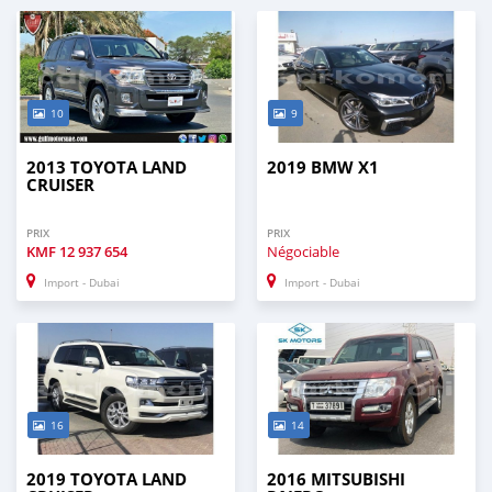
10
9
2013 TOYOTA LAND
2019 BMW X1
CRUISER
PRIX
PRIX
KMF
12 937 654
Négociable
Import - Dubai
Import - Dubai
16
14
2019 TOYOTA LAND
2016 MITSUBISHI