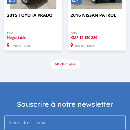
8
10
2015 TOYOTA PRADO
2016 NISSAN PATROL
PRIX
PRIX
Négociable
KMF
12 150 289
Import - Dubai
Import - Dubai
Afficher plus
Souscrire à notre newsletter