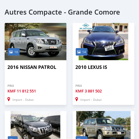
Autres Compacte - Grande Comore
10
14
2016 NISSAN PATROL
2010 LEXUS IS
PRIX
PRIX
KMF
11 812 551
KMF
3 881 502
Import - Dubai
Import - Dubai