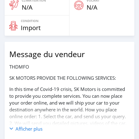
CLIMATISATION
VOLANT
N/A
N/A
CONDITION
Import
Message du vendeur
THDMFO
SK MOTORS PROVIDE THE FOLLOWING SERVICES:
In this time of Covid-19 crisis, SK Motors is committed
to provide you complete services. You can now place
your order online, and we will ship your car to your
destination anywhere in the world. How you place
online order: 1. Select the car, and send us your query.
2. We will send you detailed pictures, videos of the car,
Afficher plus
and show you the car on online video call conference. 3.
Once we agree on a certain price, we will send you a