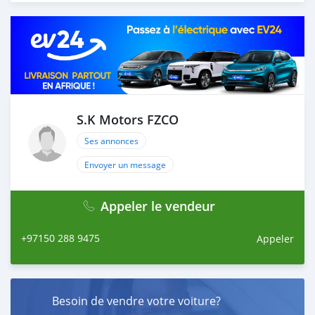
proforma invoice for the banking transaction. 4. After
you pay the car price, we arrange your shipment, and
load your car towards your destination. 5. Post loading
your car, we send you the BL copy confirmation. 6.
Once you receive your car, you confirm us, and we are
done with the process. We are taking these steps to
ensure that our clients do not have to Travel. And please
note, SK Motors is one of the leading car exporters in
S.K Motors FZCO
UAE, and we put a high emphasize on our customer
Ses annonces
satisfaction. We are always h
Envoyer un message
Appeler le vendeur
+97150 288 9475
Appeler
Besoin de vendre votre voiture?