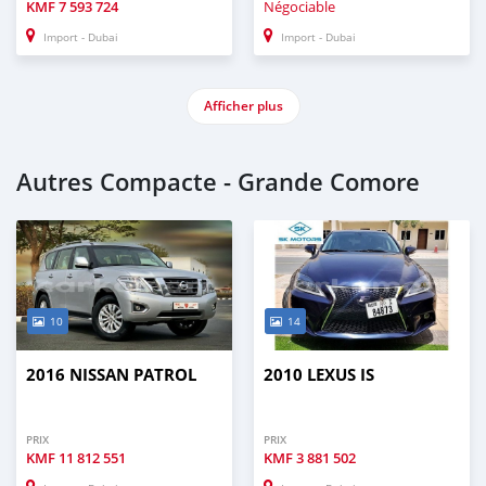
KMF
7 593 724
Négociable
Import - Dubai
Import - Dubai
Afficher plus
Autres Compacte - Grande Comore
10
14
2016 NISSAN PATROL
2010 LEXUS IS
PRIX
PRIX
KMF
11 812 551
KMF
3 881 502