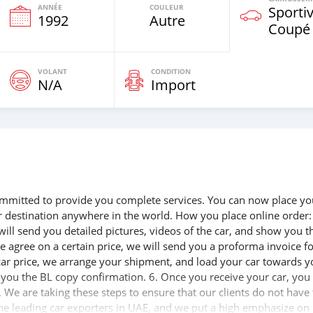
ANNÉE
COULEUR
Sportiv
1992
Autre
Coupé
VOLANT
CONDITION
N/A
Import
 committed to provide you complete services. You can now place yo
ur destination anywhere in the world. How you place online order:
will send you detailed pictures, videos of the car, and show you t
e agree on a certain price, we will send you a proforma invoice f
 car price, we arrange your shipment, and load your car towards y
d you the BL copy confirmation. 6. Once you receive your car, you
 We are taking these steps to ensure that our clients do not have 
the leading car exporters in UAE, and we put a high emphasize on