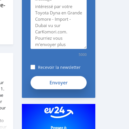
e‒
5000
Recevoir la newsletter
ur
 1.
he
or
our
to
 our