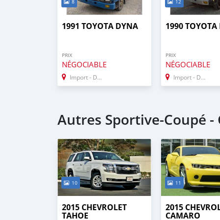
8
12
1991 TOYOTA DYNA
1990 TOYOTA
PRIX
PRIX
NÉGOCIABLE
NÉGOCIABLE
Import - Dubai
Import - Dubai
Autres Sportive‒Coupé 
10
11
2015 CHEVROLET
2015 CHEVRO
TAHOE
CAMARO