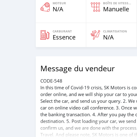
MOTEUR
BOÎTE DE VITESSES
N/A
Manuelle
CARBURANT
CLIMATISATION
Essence
N/A
Message du vendeur
CODE-548
In this time of Covid-19 crisis, SK Motors is
order online, and we will ship your car to yo
Select the car, and send us your query. 2. We 
car on online video call conference. 3. Once w
the banking transaction. 4. After you pay the
destination. 5. Post loading your car, we sen
confirm us, and we are done with the process.
Travel. And please note, SK Motors is one of 