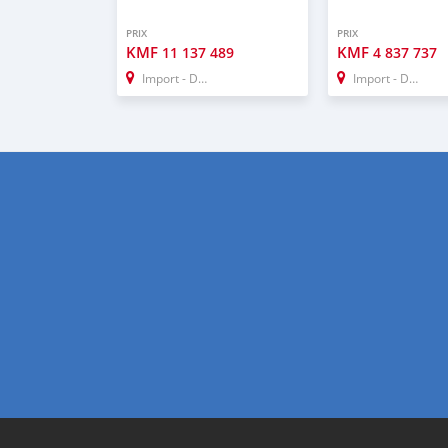
PRIX
PRIX
KMF
KMF
11 137 489
4 837 737
Import - Dubai
Import - Dubai