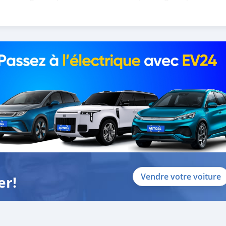
 help you, and guide you towards the
Vendre votre voiture
er!