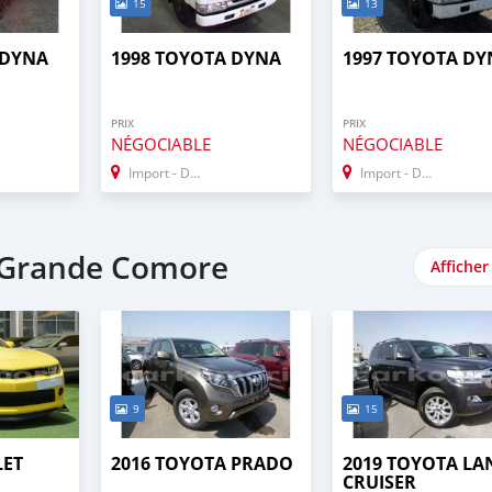
15
13
 DYNA
1998 TOYOTA DYNA
1997 TOYOTA DY
PRIX
PRIX
NÉGOCIABLE
NÉGOCIABLE
Import - Dubai
Import - Dubai
- Grande Comore
Afficher
9
15
LET
2016 TOYOTA PRADO
2019 TOYOTA LA
CRUISER