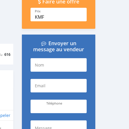
Faire une offre
Prix
KMF
Envoyer un
message au vendeur
Vu
616
Nom
Email
Téléphone
peler
Message
E