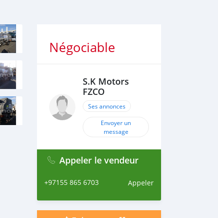
Négociable
S.K Motors
FZCO
Ses annonces
Envoyer un
message
Appeler le vendeur
+97155 865 6703
Appeler