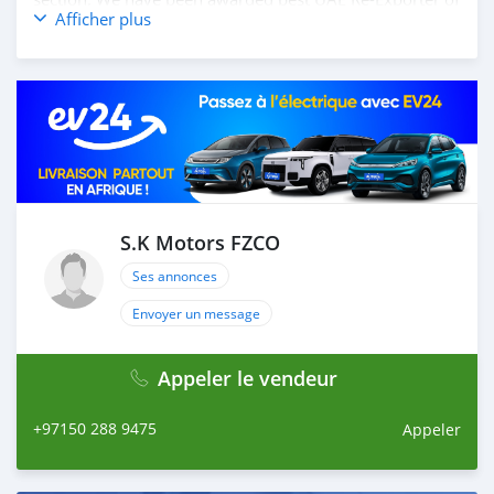
Afficher plus
the year 2014. We have a specialized sales team that
guides our clients throughout with quality &
professional services. We believe in long term
relationship with our clients, because SK Motors cares.
A SK MOTORS FORNECE OS SEGUINTES SERVIÇOS: 1.
Recolha gratuita do aeroporto 2. Livre escolher e soltar
instalação para tour showroom. 3. Serviço de reserva de
hotel em um local lucrativo 4. Acordo de visto de Dubai
5. Fornecer assistência para acessórios de carros 6. E
muito mais que acrescentaria muito valor ao nosso
S.K Motors FZCO
atendimento ao cliente. Nós fomos premiados com o
Ses annonces
melhor re-exportador dos Emirados Árabes Unid
Envoyer un message
Appeler le vendeur
+97150 288 9475
Appeler