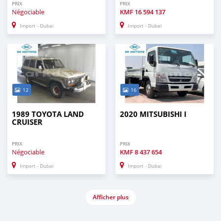
PRIX
PRIX
Négociable
KMF
16 594 137
Import - Dubai
Import - Dubai
12
16
1989 TOYOTA LAND
2020 MITSUBISHI I
CRUISER
PRIX
PRIX
Négociable
KMF
8 437 654
Import - Dubai
Import - Dubai
Afficher plus