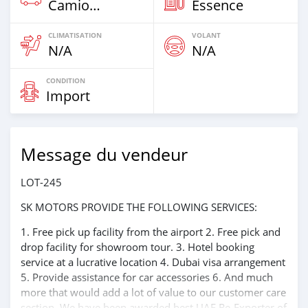
Camion‒Bus
Essence
CLIMATISATION
VOLANT
N/A
N/A
CONDITION
Import
Message du vendeur
LOT-245
SK MOTORS PROVIDE THE FOLLOWING SERVICES:
1. Free pick up facility from the airport 2. Free pick and
drop facility for showroom tour. 3. Hotel booking
service at a lucrative location 4. Dubai visa arrangement
5. Provide assistance for car accessories 6. And much
more that would add a lot of value to our customer care
section. We have been awarded best UAE Re-Exporter of