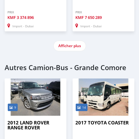
PRIX
PRIX
KMF
3 374 896
KMF
7 650 289
Import - Dubai
Import - Dubai
Afficher plus
Autres Camion‒Bus - Grande Comore
9
14
2012 LAND ROVER
2017 TOYOTA COASTER
RANGE ROVER