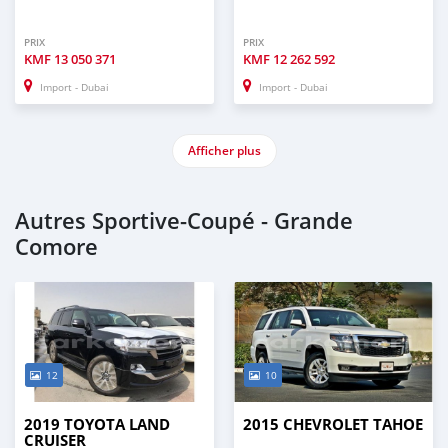
PRIX
PRIX
KMF
13 050 371
KMF
12 262 592
Import - Dubai
Import - Dubai
Afficher plus
Autres Sportive‒Coupé - Grande
Comore
12
10
2019 TOYOTA LAND
2015 CHEVROLET TAHOE
CRUISER