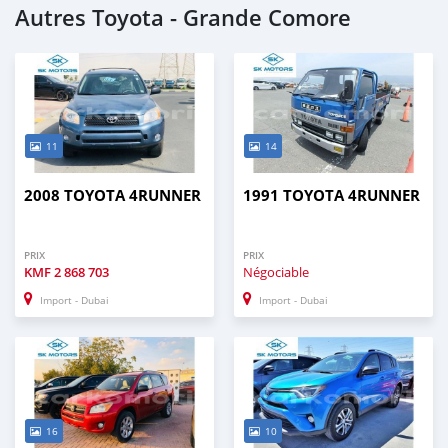
Autres Toyota - Grande Comore
11
14
2008 TOYOTA 4RUNNER
1991 TOYOTA 4RUNNER
PRIX
PRIX
KMF
2 868 703
Négociable
Import - Dubai
Import - Dubai
16
10