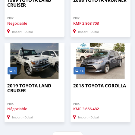
1989 TOYOTA LAND
2008 TOYOTA 4RUNNER
CRUISER
PRIX
PRIX
Négociable
KMF
2 868 703
Import - Dubai
Import - Dubai
8
14
2019 TOYOTA LAND
2018 TOYOTA COROLLA
CRUISER
PRIX
PRIX
Négociable
KMF
3 656 482
Import - Dubai
Import - Dubai