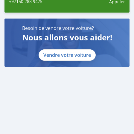
+97150 288 9475
Appeler
Besoin de vendre votre voiture?
Nous allons vous aider!
Vendre votre voiture