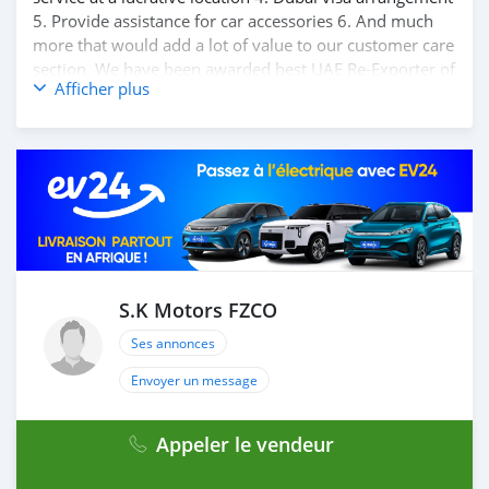
5. Provide assistance for car accessories 6. And much
more that would add a lot of value to our customer care
section. We have been awarded best UAE Re-Exporter of
Afficher plus
the year 2014. We have a specialized sales team that
guides our clients throughout with quality &
professional services. We believe in long term
relationship with our clients, because SK Motors cares.
A SK MOTORS FORNECE OS SEGUINTES SERVIÇOS: 1.
Recolha gratuita do aeroporto 2. Livre escolher e soltar
instalação para tour showroom. 3. Serviço de reserva de
hotel em um local lucrativo 4. Acordo de visto de Dubai
5. Fornecer assistência para acessórios de carros 6. E
muito mais que acrescentaria muito valor ao nosso
S.K Motors FZCO
atendimento ao cliente. Nós fomos premiados com o
Ses annonces
melhor re-exportador dos Emirados Árabes Unid
Envoyer un message
Appeler le vendeur