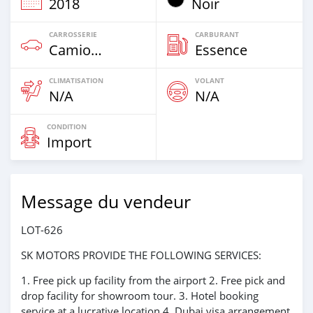
2018
Noir
CARROSSERIE
CARBURANT
Camion‒Bus
Essence
CLIMATISATION
VOLANT
N/A
N/A
CONDITION
Import
Message du vendeur
LOT-626
SK MOTORS PROVIDE THE FOLLOWING SERVICES:
1. Free pick up facility from the airport 2. Free pick and
drop facility for showroom tour. 3. Hotel booking
service at a lucrative location 4. Dubai visa arrangement