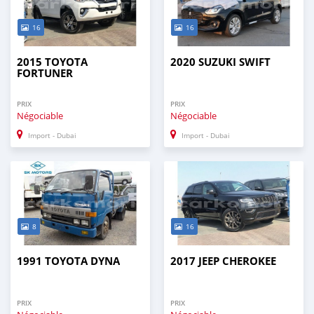
16
16
2015 TOYOTA
2020 SUZUKI SWIFT
FORTUNER
PRIX
PRIX
Négociable
Négociable
Import - Dubai
Import - Dubai
8
16
1991 TOYOTA DYNA
2017 JEEP CHEROKEE
PRIX
PRIX