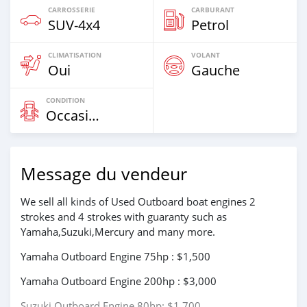
CARROSSERIE
CARBURANT
SUV‒4x4
Petrol
CLIMATISATION
VOLANT
Oui
Gauche
CONDITION
Occasion
Message du vendeur
We sell all kinds of Used Outboard boat engines 2
strokes and 4 strokes with guaranty such as
Yamaha,Suzuki,Mercury and many more.
Yamaha Outboard Engine 75hp : $1,500
Yamaha Outboard Engine 200hp : $3,000
Suzuki Outboard Engine 80hp: $1,700