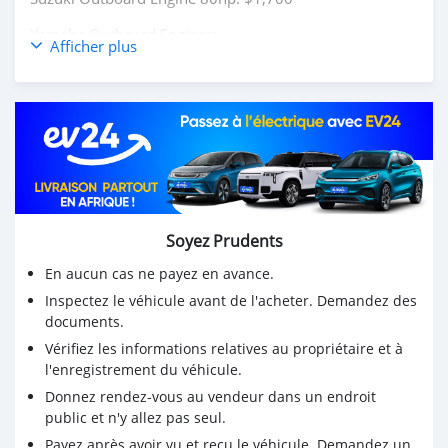
Yamaha Outboard Engines:
Afficher plus
75Hp,85Hp,90Hp,115Hp,200Hp,300Hp
Suzuki Outboard Engines:
75Hp,85Hp,90Hp,115Hp,200Hp,300Hp
Mercurys Outboard Engines:
75Hp,85Hp,90Hp,115Hp,200Hp,300Hp
WHATSAPP NUMBER: +13172236827
Soyez Prudents
CONTACT EMAIL: lucansachezs@hotmail.com
En aucun cas ne payez en avance.
Inspectez le véhicule avant de l'acheter. Demandez des
documents.
Vérifiez les informations relatives au propriétaire et à
l'enregistrement du véhicule.
Donnez rendez-vous au vendeur dans un endroit
public et n'y allez pas seul.
Payez après avoir vu et reçu le véhicule. Demandez un