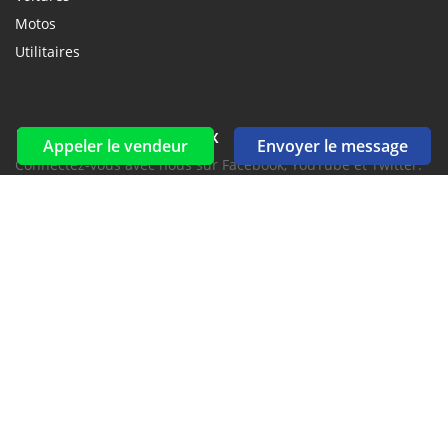
Motos
Utilitaires
Réseaux sociaux et flux
Appeler le vendeur
Envoyer le message
Connectez-vous avec nous sur Facebook, YouTube et Twitter.
Souscrire à la newsletter
aux alertes Email et SMS
2016-2026 Tous droits réservés. CarKomori.com fait partie de