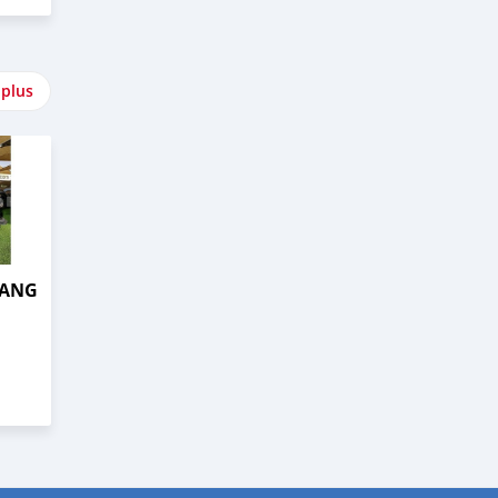
 plus
TANG