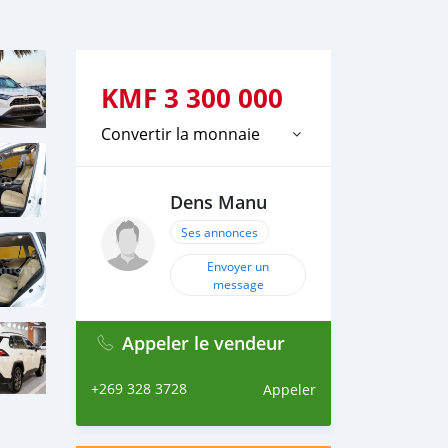
KMF
3 300 000
Convertir la monnaie
Dens Manu
Ses annonces
Envoyer un
message
Appeler le vendeur
+269 328 3728
Appeler