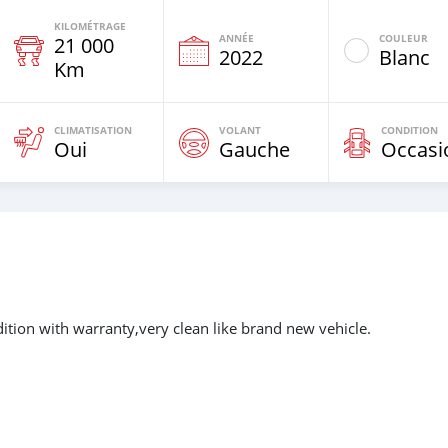
KILOMÉTRAGE
ANNÉE
COULEUR
21 000
e
2022
Blanc
Km
CLIMATISATION
VOLANT
CONDITION
Oui
Gauche
Occasi
tion with warranty,very clean like brand new vehicle.