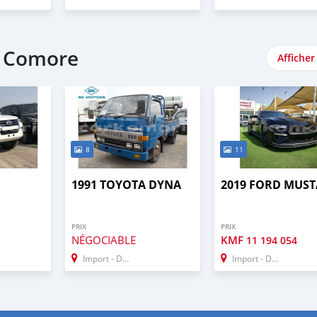
e Comore
Afficher
8
11
1991 TOYOTA DYNA
2019 FORD MUS
PRIX
PRIX
NÉGOCIABLE
KMF
11 194 054
Import - Dubai
Import - Dubai