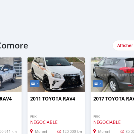
 Comore
Afficher
7
2
 RAV4
2011 TOYOTA RAV4
2017 TOYOTA RA
PRIX
PRIX
NÉGOCIABLE
NÉGOCIABLE
50 911 km
Moroni
120 000 km
Moroni
85 0