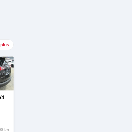
 plus
V4
00 km