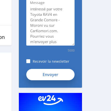
Message
on
5000
Recevoir la newsletter
SYFmDpK1138GikyK1KZh