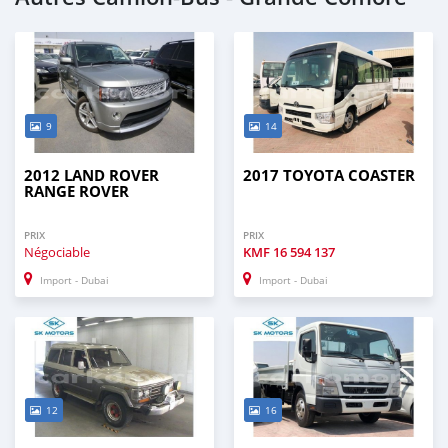
9
14
2012 LAND ROVER
2017 TOYOTA COASTER
RANGE ROVER
PRIX
PRIX
Négociable
KMF
16 594 137
Import - Dubai
Import - Dubai
12
16