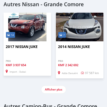
Autres Nissan - Grande Comore
14
7
2017 NISSAN JUKE
2014 NISSAN JUKE
PRIX
PRIX
KMF
3 937 654
KMF
2 342 692
Import - Dubai
97 587 km
Adda Daouéni
Afficher plus
Autres Camion‒Bus - Grande Comore