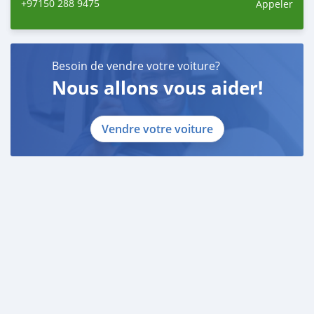
+97150 288 9475
Appeler
Besoin de vendre votre voiture?
Nous allons vous aider!
Vendre votre voiture