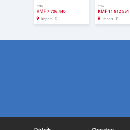
PRIX
PRIX
KMF
KMF
7 706 440
11 812 551
Import - Dubai
Import - Dubai
Détails
Chercher