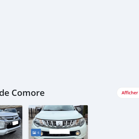
ande Comore
Afficher
6