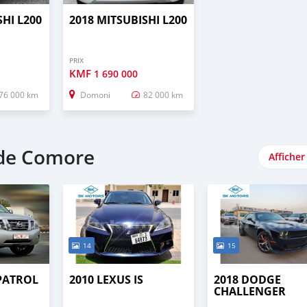
SHI L200
2018 MITSUBISHI L200
PRIX
KMF
1 690 000
76 000 km
Domoni
82 000 km
nde Comore
Afficher
14
15
 PATROL
2010 LEXUS IS
2018 DODGE
CHALLENGER