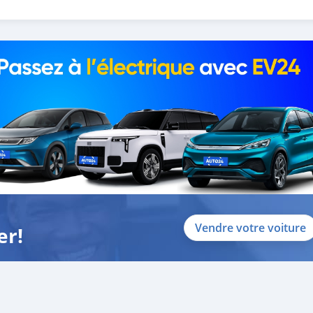
 and we are done with the process.
lients do not have to Travel. And please note, SK Motors is one of
gh emphasize on our customer satisfaction.
ou towards
Vendre votre voiture
er!