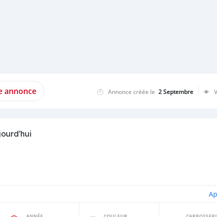
te annonce
Annonce créée le
2 Septembre
jourd'hui
Ap
ANNÉE
COULEUR
CARROSSERI