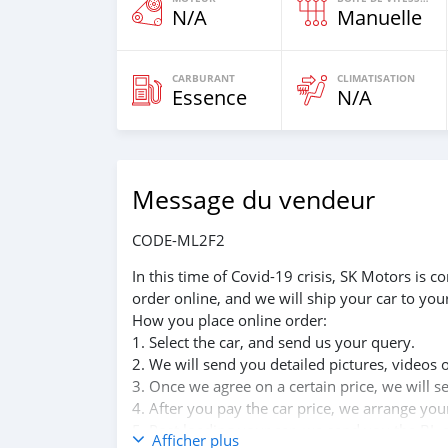
N/A
Manuelle
CARBURANT
CLIMATISATION
Essence
N/A
Message du vendeur
CODE-ML2F2
In this time of Covid-19 crisis, SK Motors is
order online, and we will ship your car to you
How you place online order:
1. Select the car, and send us your query.
2. We will send you detailed pictures, videos 
3. Once we agree on a certain price, we will 
4. After you pay the car price, we arrange yo
5. Post loading your car, we send you the BL 
Afficher plus