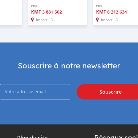
PRIX
PRIX
KMF
KMF
3 881 502
8 212 634
Import - Dubai
Import - Dubai
Souscrire à notre newsletter
Souscrire
Réseaux soci
Plan du site