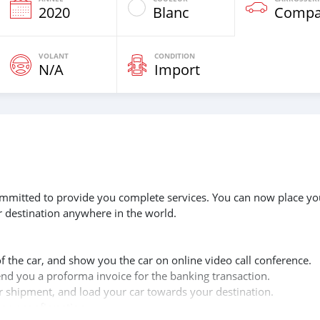
2020
Blanc
Compa
VOLANT
CONDITION
N/A
Import
 committed to provide you complete services. You can now place yo
r destination anywhere in the world.
of the car, and show you the car on online video call conference.
send you a proforma invoice for the banking transaction.
ur shipment, and load your car towards your destination.
copy confirmation.