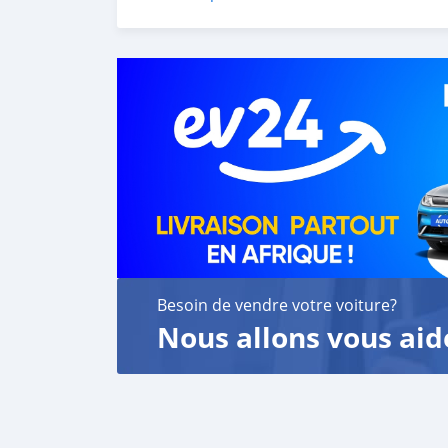
6. Once you receive your car, you confirm us,
We are taking these steps to ensure that our c
leading car exporters in UAE, and we put a hi
We are always here, to help you, and guide y
Besoin de vendre votre voiture?
Nous allons vous aid