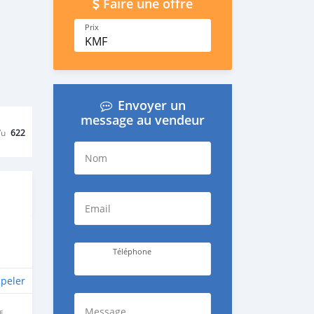
Faire une offre
Prix
KMF
Envoyer un
message au vendeur
Vu
622
Nom
Email
Téléphone
peler
Message
E