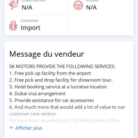
CLIMATISATION
VOLANT
N/A
N/A
CONDITION
Import
Message du vendeur
SK MOTORS PROVIDE THE FOLLOWING SERVICES:
1. Free pick up facility from the airport
2. Free pick and drop facility for showroom tour.
3. Hotel booking service at a lucrative location
4. Dubai visa arrangement
5. Provide assistance for car accessories
6. And much more that would add a lot of value to our
customer care section.
We have been awarded best UAE Re-Exporter of the
year 2014.
Afficher plus
We have a specialized sales team that guides our clients