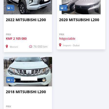
5
3
2022 MITSUBISHI L200
2020 MITSUBISHI L200
PRIX
PRIX
KMF
2 105 000
Négociable
Import - Dubai
76 000 km
Moroni
6
2018 MITSUBISHI L200
PRIX